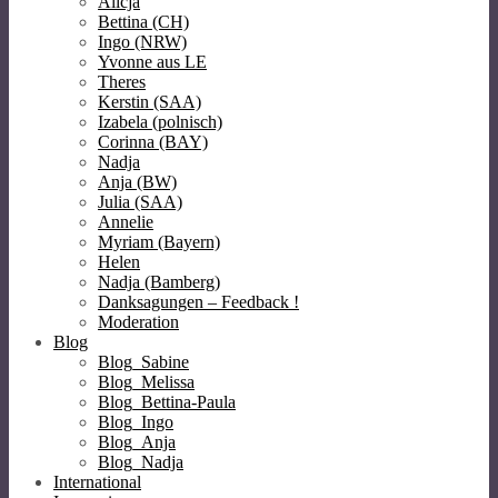
Alicja
Bettina (CH)
Ingo (NRW)
Yvonne aus LE
Theres
Kerstin (SAA)
Izabela (polnisch)
Corinna (BAY)
Nadja
Anja (BW)
Julia (SAA)
Annelie
Myriam (Bayern)
Helen
Nadja (Bamberg)
Danksagungen – Feedback !
Moderation
Blog
Blog_Sabine
Blog_Melissa
Blog_Bettina-Paula
Blog_Ingo
Blog_Anja
Blog_Nadja
International