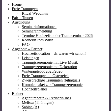
Home
Freie Trauungen
Ritual Weddings
Fair – Trauen
Ausbildung
Seminarinformationen
Seminaranmeldung
Termine Hochzeits- oder Trauerseminar 2026
Rednerin Ines Wirth
FAQ
Angebote – Partner
Hochzeitslocation – da waren wir schon!
Leistungen
Trauungszeremonie mit Live-Musik
Trauungszeremonie mit Dekoration
Winterangebot 2025/2026
Freie Trauungen in Österreich
Zweisprachige Trauungen (bilingual)
Komplettpaket zur Trauungszeremonie
Hochzeitsplaner
Redner
Agenturchefin & Rednerin Ines
Melissa (Thüringen)
Sabine (A)