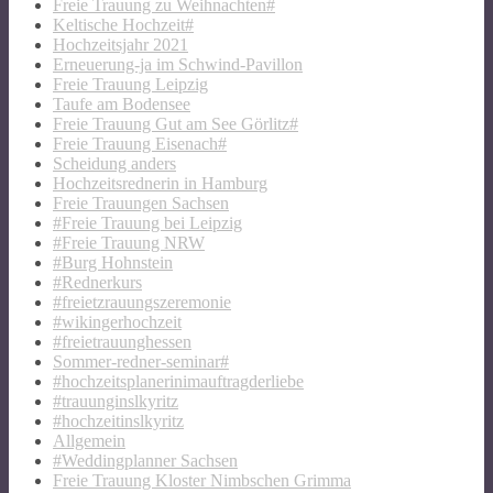
Freie Trauung zu Weihnachten#
Keltische Hochzeit#
Hochzeitsjahr 2021
Erneuerung-ja im Schwind-Pavillon
Freie Trauung Leipzig
Taufe am Bodensee
Freie Trauung Gut am See Görlitz#
Freie Trauung Eisenach#
Scheidung anders
Hochzeitsrednerin in Hamburg
Freie Trauungen Sachsen
#Freie Trauung bei Leipzig
#Freie Trauung NRW
#Burg Hohnstein
#Rednerkurs
#freietzrauungszeremonie
#wikingerhochzeit
#freietrauunghessen
Sommer-redner-seminar#
#hochzeitsplanerinimauftragderliebe
#trauunginslkyritz
#hochzeitinslkyritz
Allgemein
#Weddingplanner Sachsen
Freie Trauung Kloster Nimbschen Grimma