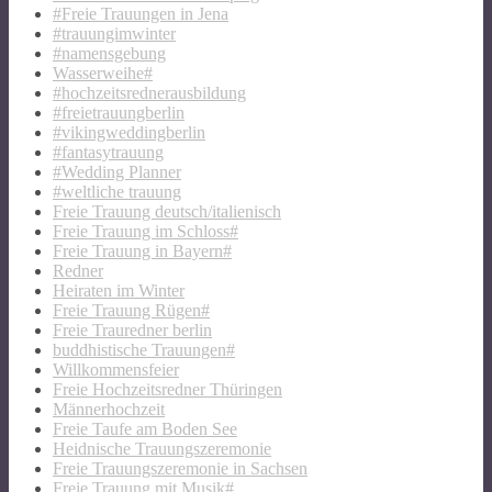
#Freie Trauungen in Jena
#trauungimwinter
#namensgebung
Wasserweihe#
#hochzeitsrednerausbildung
#freietrauungberlin
#vikingweddingberlin
#fantasytrauung
#Wedding Planner
#weltliche trauung
Freie Trauung deutsch/italienisch
Freie Trauung im Schloss#
Freie Trauung in Bayern#
Redner
Heiraten im Winter
Freie Trauung Rügen#
Freie Trauredner berlin
buddhistische Trauungen#
Willkommensfeier
Freie Hochzeitsredner Thüringen
Männerhochzeit
Freie Taufe am Boden See
Heidnische Trauungszeremonie
Freie Trauungszeremonie in Sachsen
Freie Trauung mit Musik#