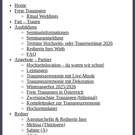
Home
Freie Trauungen
Ritual Weddings
Fair – Trauen
Ausbildung
Seminarinformationen
Seminaranmeldung
Termine Hochzeits- oder Trauerseminar 2026
Rednerin Ines Wirth
FAQ
Angebote – Partner
Hochzeitslocation – da waren wir schon!
Leistungen
Trauungszeremonie mit Live-Musik
Trauungszeremonie mit Dekoration
Winterangebot 2025/2026
Freie Trauungen in Österreich
Zweisprachige Trauungen (bilingual)
Komplettpaket zur Trauungszeremonie
Hochzeitsplaner
Redner
Agenturchefin & Rednerin Ines
Melissa (Thüringen)
Sabine (A)