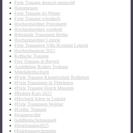
Freie Trauung deutsch-russisch#
Hausmessen
Freie Trauung im Winter
Freie Trauung schottisch
Hochzeitsredner Potzsdam#
Hochzeitsredner werden#
Bilinguale Trauungen Berlin
Hochzeitsredner Leipzig
Freie Trauungen Villa Rosental Leipzig
Hochzeitssaison 2021
Keltische Trauung
Free Trauung in Bayern
Ausbildung Redner Toskana
Mittelalterhochzeit
#Freie Trauung Klosterschule Roßleben
#Freie Trauungen in Thüringen
#Freie Trauung Horch Museum
#Redner-Kurs 2023
#Hochzeit feiern in Leipzig
#Freie Trauungen Weimar
#Gothic Trauung
#wasserweihe
buddhistischetrauung#
#freietrauung2025
#freietrauungchemnitz