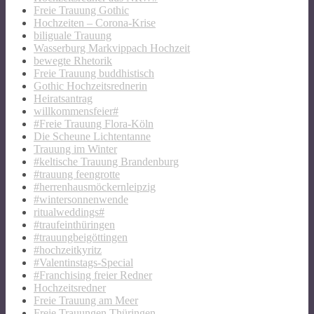
Freie Trauung Gothic
Hochzeiten – Corona-Krise
biliguale Trauung
Wasserburg Markvippach Hochzeit
bewegte Rhetorik
Freie Trauung buddhistisch
Gothic Hochzeitsrednerin
Heiratsantrag
willkommensfeier#
#Freie Trauung Flora-Köln
Die Scheune Lichtentanne
Trauung im Winter
#keltische Trauung Brandenburg
#trauung feengrotte
#herrenhausmöckernleipzig
#wintersonnenwende
ritualweddings#
#traufeinthüringen
#trauungbeigöttingen
#hochzeitkyritz
#Valentinstags-Special
#Franchising freier Redner
Hochzeitsredner
Freie Trauung am Meer
Freie Trauungen Thüringen