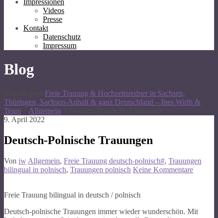
Impressionen
Videos
Presse
Kontakt
Datenschutz
Impressum
Blog
You are here:
Freie Trauung & Hochzeitsredner in Sachsen,
Thüringen, Sachsen-Anhalt & ganz Deutschland – Ines Wirth &
Team
>
Allgemein
>
Deutsch-Polnische Trauungen
9. April 2022
Deutsch-Polnische Trauungen
Von
iw
Allgemein
,
Freie Trauung deutsch-polnisch#
,
Trauungen
bilingual in polnisch
,
Trauungen polnisch
Keine Kommentare
Freie Trauung bilingual in deutsch / polnisch
Deutsch-polnische Trauungen immer wieder wunderschön. Mit