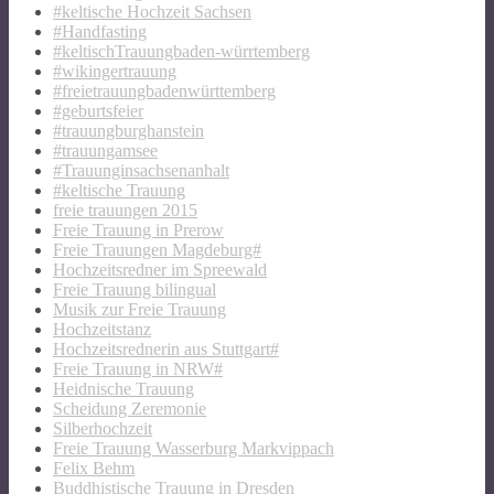
#keltische Hochzeit Sachsen
#Handfasting
#keltischTrauungbaden-würrtemberg
#wikingertrauung
#freietrauungbadenwürttemberg
#geburtsfeier
#trauungburghanstein
#trauungamsee
#Trauunginsachsenanhalt
#keltische Trauung
freie trauungen 2015
Freie Trauung in Prerow
Freie Trauungen Magdeburg#
Hochzeitsredner im Spreewald
Freie Trauung bilingual
Musik zur Freie Trauung
Hochzeitstanz
Hochzeitsrednerin aus Stuttgart#
Freie Trauung in NRW#
Heidnische Trauung
Scheidung Zeremonie
Silberhochzeit
Freie Trauung Wasserburg Markvippach
Felix Behm
Buddhistische Trauung in Dresden