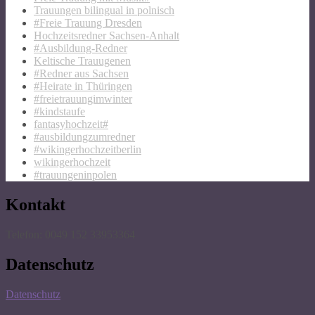
Trauungen bilingual in polnisch
#Freie Trauung Dresden
Hochzeitsredner Sachsen-Anhalt
#Ausbildung-Redner
Keltische Trauugenen
#Redner aus Sachsen
#Heirate in Thüringen
#freietrauungimwinter
#kindstaufe
fantasyhochzeit#
#ausbildungzumredner
#wikingerhochzeitberlin
wikingerhochzeit
#trauungeninpolen
Kontakt
Telefon: 0049 152 33953364
Datenschutz
Datenschutz