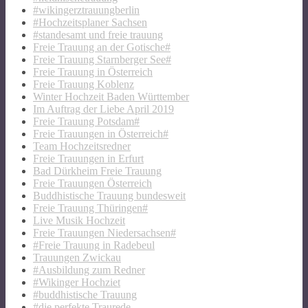
#wikingerztrauungberlin
#Hochzeitsplaner Sachsen
#standesamt und freie trauung
Freie Trauung an der Gotische#
Freie Trauung Starnberger See#
Freie Trauung in Österreich
Freie Trauung Koblenz
Winter Hochzeit Baden Württember
Im Auftrag der Liebe April 2019
Freie Trauung Potsdam#
Freie Trauungen in Österreich#
Team Hochzeitsredner
Freie Trauungen in Erfurt
Bad Dürkheim Freie Trauung
Freie Trauungen Österreich
Buddhistische Trauung bundesweit
Freie Trauung Thüringen#
Live Musik Hochzeit
Freie Trauungen Niedersachsen#
#Freie Trauung in Radebeul
Trauungen Zwickau
#Ausbildung zum Redner
#Wikinger Hochziet
#buddhistische Trauung
#die perfekte Traurede