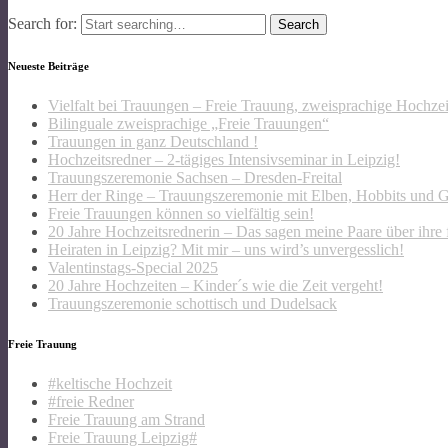
Search for:
Neueste Beiträge
Vielfalt bei Trauungen – Freie Trauung, zweisprachige Hochze
Bilinguale zweisprachige „Freie Trauungen“
Trauungen in ganz Deutschland !
Hochzeitsredner – 2-tägiges Intensivseminar in Leipzig!
Trauungszeremonie Sachsen – Dresden-Freital
Herr der Ringe – Trauungszeremonie mit Elben, Hobbits und 
Freie Trauungen können so vielfältig sein!
20 Jahre Hochzeitsrednerin – Das sagen meine Paare über ihre 
Heiraten in Leipzig? Mit mir – uns wird’s unvergesslich!
Valentinstags-Special 2025
20 Jahre Hochzeiten – Kinder´s wie die Zeit vergeht!
Trauungszeremonie schottisch und Dudelsack
Freie Trauung
#keltische Hochzeit
#freie Redner
Freie Trauung am Strand
Freie Trauung Leipzig#