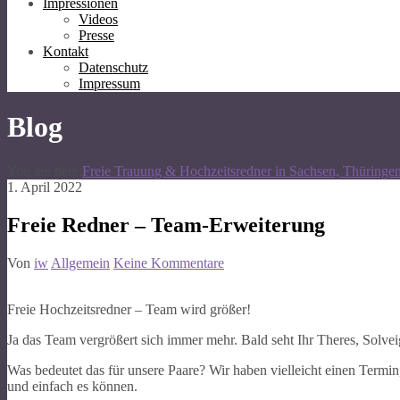
Impressionen
Videos
Presse
Kontakt
Datenschutz
Impressum
Blog
You are here:
Freie Trauung & Hochzeitsredner in Sachsen, Thüringe
1. April 2022
Freie Redner – Team-Erweiterung
Von
iw
Allgemein
Keine Kommentare
Freie Hochzeitsredner – Team wird größer!
Ja das Team vergrößert sich immer mehr. Bald seht Ihr Theres, Solvei
Was bedeutet das für unsere Paare? Wir haben vielleicht einen Termin,
und einfach es können.