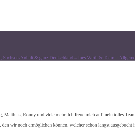
n, Sachsen-Anhalt & ganz Deutschland – Ines Wirth & Team
>
Allgeme
g, Matthias, Ronny und viele mehr. Ich freue mich auf mein tolles Team
 den wir noch ermöglichen können, welcher schon längst ausgebucht ist.