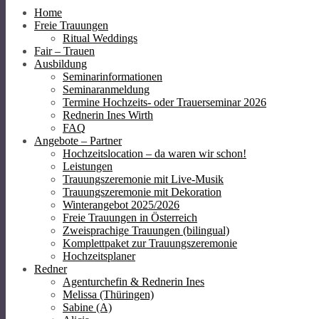
Home
Freie Trauungen
Ritual Weddings
Fair – Trauen
Ausbildung
Seminarinformationen
Seminaranmeldung
Termine Hochzeits- oder Trauerseminar 2026
Rednerin Ines Wirth
FAQ
Angebote – Partner
Hochzeitslocation – da waren wir schon!
Leistungen
Trauungszeremonie mit Live-Musik
Trauungszeremonie mit Dekoration
Winterangebot 2025/2026
Freie Trauungen in Österreich
Zweisprachige Trauungen (bilingual)
Komplettpaket zur Trauungszeremonie
Hochzeitsplaner
Redner
Agenturchefin & Rednerin Ines
Melissa (Thüringen)
Sabine (A)