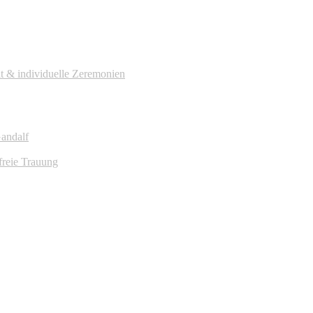
it & individuelle Zeremonien
Gandalf
freie Trauung