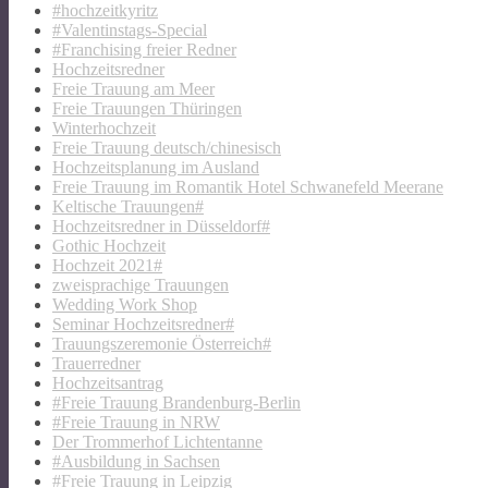
#hochzeitkyritz
#Valentinstags-Special
#Franchising freier Redner
Hochzeitsredner
Freie Trauung am Meer
Freie Trauungen Thüringen
Winterhochzeit
Freie Trauung deutsch/chinesisch
Hochzeitsplanung im Ausland
Freie Trauung im Romantik Hotel Schwanefeld Meerane
Keltische Trauungen#
Hochzeitsredner in Düsseldorf#
Gothic Hochzeit
Hochzeit 2021#
zweisprachige Trauungen
Wedding Work Shop
Seminar Hochzeitsredner#
Trauungszeremonie Österreich#
Trauerredner
Hochzeitsantrag
#Freie Trauung Brandenburg-Berlin
#Freie Trauung in NRW
Der Trommerhof Lichtentanne
#Ausbildung in Sachsen
#Freie Trauung in Leipzig