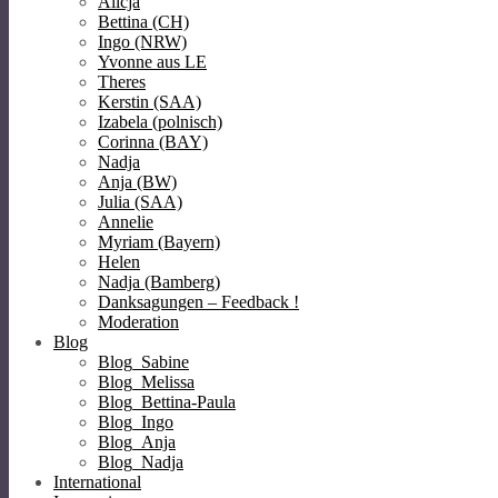
Alicja
Bettina (CH)
Ingo (NRW)
Yvonne aus LE
Theres
Kerstin (SAA)
Izabela (polnisch)
Corinna (BAY)
Nadja
Anja (BW)
Julia (SAA)
Annelie
Myriam (Bayern)
Helen
Nadja (Bamberg)
Danksagungen – Feedback !
Moderation
Blog
Blog_Sabine
Blog_Melissa
Blog_Bettina-Paula
Blog_Ingo
Blog_Anja
Blog_Nadja
International