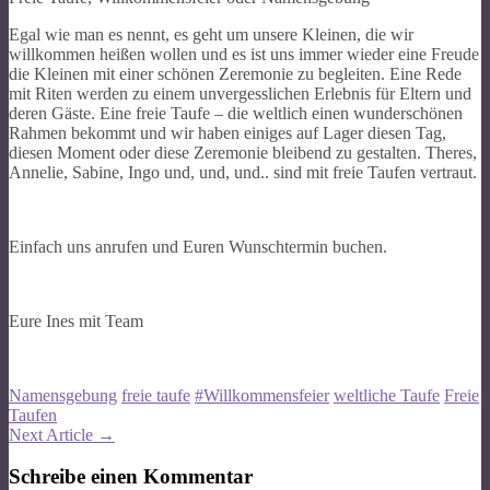
Egal wie man es nennt, es geht um unsere Kleinen, die wir
willkommen heißen wollen und es ist uns immer wieder eine Freude
die Kleinen mit einer schönen Zeremonie zu begleiten. Eine Rede
mit Riten werden zu einem unvergesslichen Erlebnis für Eltern und
deren Gäste. Eine freie Taufe – die weltlich einen wunderschönen
Rahmen bekommt und wir haben einiges auf Lager diesen Tag,
diesen Moment oder diese Zeremonie bleibend zu gestalten. Theres,
Annelie, Sabine, Ingo und, und, und.. sind mit freie Taufen vertraut.
Einfach uns anrufen und Euren Wunschtermin buchen.
Eure Ines mit Team
Namensgebung
freie taufe
#Willkommensfeier
weltliche Taufe
Freie
Taufen
Post
Next Article
→
navigation
Schreibe einen Kommentar