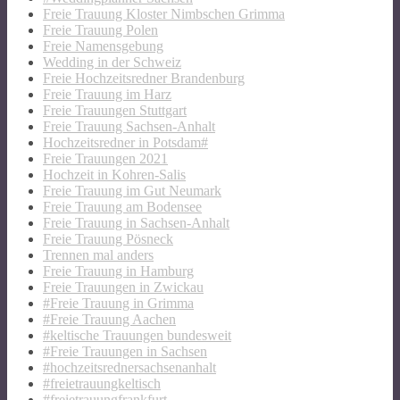
Freie Trauung Kloster Nimbschen Grimma
Freie Trauung Polen
Freie Namensgebung
Wedding in der Schweiz
Freie Hochzeitsredner Brandenburg
Freie Trauung im Harz
Freie Trauungen Stuttgart
Freie Trauung Sachsen-Anhalt
Hochzeitsredner in Potsdam#
Freie Trauungen 2021
Hochzeit in Kohren-Salis
Freie Trauung im Gut Neumark
Freie Trauung am Bodensee
Freie Trauung in Sachsen-Anhalt
Freie Trauung Pösneck
Trennen mal anders
Freie Trauung in Hamburg
Freie Trauungen in Zwickau
#Freie Trauung in Grimma
#Freie Trauung Aachen
#keltische Trauungen bundesweit
#Freie Trauungen in Sachsen
#hochzeitsrednersachsenanhalt
#freietrauungkeltisch
#freietrauungfrankfurt