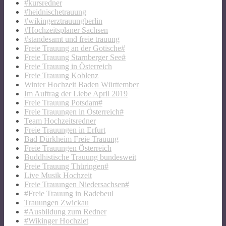
#kursredner
#heidnischetrauung
#wikingerztrauungberlin
#Hochzeitsplaner Sachsen
#standesamt und freie trauung
Freie Trauung an der Gotische#
Freie Trauung Starnberger See#
Freie Trauung in Österreich
Freie Trauung Koblenz
Winter Hochzeit Baden Württember
Im Auftrag der Liebe April 2019
Freie Trauung Potsdam#
Freie Trauungen in Österreich#
Team Hochzeitsredner
Freie Trauungen in Erfurt
Bad Dürkheim Freie Trauung
Freie Trauungen Österreich
Buddhistische Trauung bundesweit
Freie Trauung Thüringen#
Live Musik Hochzeit
Freie Trauungen Niedersachsen#
#Freie Trauung in Radebeul
Trauungen Zwickau
#Ausbildung zum Redner
#Wikinger Hochziet