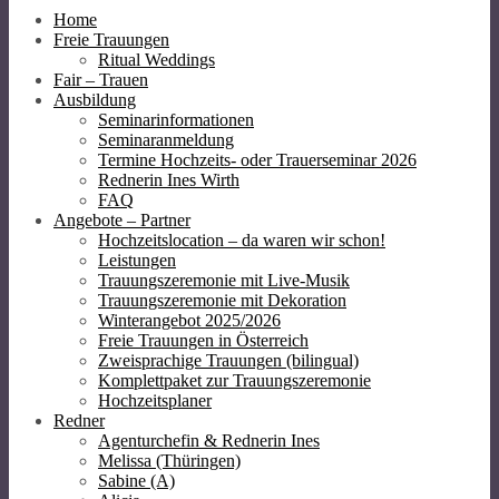
Home
Freie Trauungen
Ritual Weddings
Fair – Trauen
Ausbildung
Seminarinformationen
Seminaranmeldung
Termine Hochzeits- oder Trauerseminar 2026
Rednerin Ines Wirth
FAQ
Angebote – Partner
Hochzeitslocation – da waren wir schon!
Leistungen
Trauungszeremonie mit Live-Musik
Trauungszeremonie mit Dekoration
Winterangebot 2025/2026
Freie Trauungen in Österreich
Zweisprachige Trauungen (bilingual)
Komplettpaket zur Trauungszeremonie
Hochzeitsplaner
Redner
Agenturchefin & Rednerin Ines
Melissa (Thüringen)
Sabine (A)