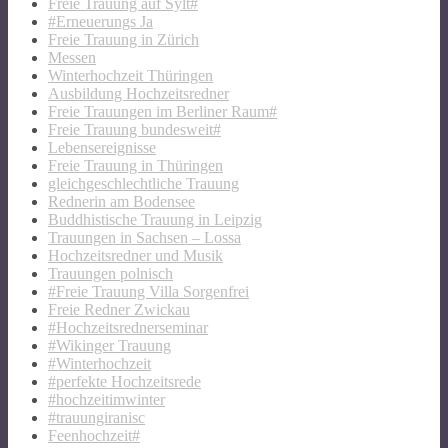
Freie Trauung auf Sylt#
#Erneuerungs Ja
Freie Trauung in Zürich
Messen
Winterhochzeit Thüringen
Ausbildung Hochzeitsredner
Freie Trauungen im Berliner Raum#
Freie Trauung bundesweit#
Lebensereignisse
Freie Trauung in Thüringen
gleichgeschlechtliche Trauung
Rednerin am Bodensee
Buddhistische Trauung in Leipzig
Trauungen in Sachsen – Lossa
Hochzeitsredner und Musik
Trauungen polnisch
#Freie Trauung Villa Sorgenfrei
Freie Redner Zwickau
#Hochzeitsrednerseminar
#Wikinger Trauung
#Winterhochzeit
#perfekte Hochzeitsrede
#hochzeitimwinter
#trauungiranisc
Feenhochzeit#