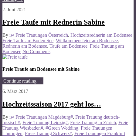
2. Juni 2021
Freie Taufe mit Rednerin Sabine
By
iw
Freie Trauungen Österreich
,
Hochzeitsrednerin am Bodensee
,
Freie Taufe am Boden See
,
Willkommensfeier am Bodensee
,
Rednerin am Bodensee
,
Taufe am Bodensee
,
Freie Trauung am
Bodensee
No Comments
Freie Traufe am Bodensee mit Sabine
Continue reading
→
6. März 2017
Hochzeitssaison 2017 geht los…
By
iw
Freie Trauungen Magdeburg#
,
Freie Trauung deutsch-
russisch#
,
Freie Trauung Leipzig#
,
Freie Trauung in Zürich
,
Freie
Trauung Wiesbaden#
,
#Green Wedding
,
Freie Trauungen
Thüringen
,
Freie Trauung Schweiz#
,
Freie Trauungen Frankfurt