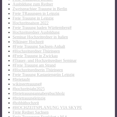
Ausbildung zum Redner
Zweisprachige Trauung in Berlin
Freie TRauungen in Leipzig
Freie Trauung in Leipzig
Hochzeitssaison 2022
Freie Trauung baden Württemberg#
Hochzeitsredner Ausbildung
Seminar Hochzeitredner in Italien
Wikinger Hochzeit
#Freie Trauung Sachsen-Anhalt
#Hochzeitsredner Thüringen
#Freie Trauung in Zwickau
#Trauer- und Hochzeitsredner Seminar
#Freie Trauung am Strand
#Hochzeitsrednerin Thüringen
Freie Trauung Kastaniengrün Leipzig
#freietaufe
wikingertrauung#
#hochzeitsjahr2025
#freietrauungannabergbuchholz
#freietrauungleipzig
#hobbithochzeit
#HOCHZEITSPLANUNG VIA SKYPE
Freie Redner Sachsen
Freie Trauungen Frankfurt a.M.#