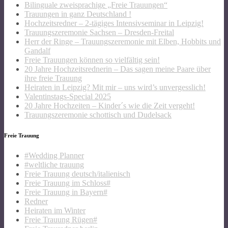
Bilinguale zweisprachige „Freie Trauungen“
Trauungen in ganz Deutschland !
Hochzeitsredner – 2-tägiges Intensivseminar in Leipzig!
Trauungszeremonie Sachsen – Dresden-Freital
Herr der Ringe – Trauungszeremonie mit Elben, Hobbits und
Gandalf
Freie Trauungen können so vielfältig sein!
20 Jahre Hochzeitsrednerin – Das sagen meine Paare über
ihre freie Trauung
Heiraten in Leipzig? Mit mir – uns wird’s unvergesslich!
Valentinstags-Special 2025
20 Jahre Hochzeiten – Kinder´s wie die Zeit vergeht!
Trauungszeremonie schottisch und Dudelsack
Freie Trauung
#Wedding Planner
#weltliche trauung
Freie Trauung deutsch/italienisch
Freie Trauung im Schloss#
Freie Trauung in Bayern#
Redner
Heiraten im Winter
Freie Trauung Rügen#