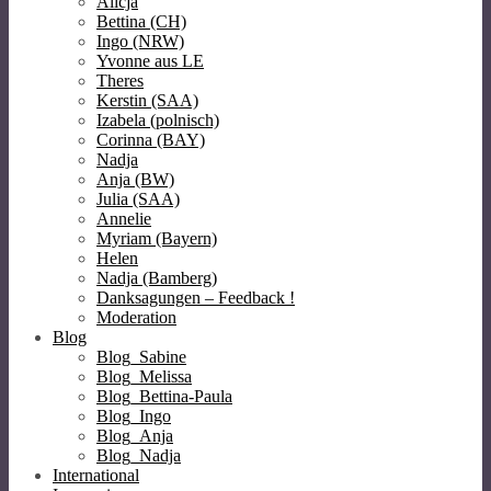
Alicja
Bettina (CH)
Ingo (NRW)
Yvonne aus LE
Theres
Kerstin (SAA)
Izabela (polnisch)
Corinna (BAY)
Nadja
Anja (BW)
Julia (SAA)
Annelie
Myriam (Bayern)
Helen
Nadja (Bamberg)
Danksagungen – Feedback !
Moderation
Blog
Blog_Sabine
Blog_Melissa
Blog_Bettina-Paula
Blog_Ingo
Blog_Anja
Blog_Nadja
International