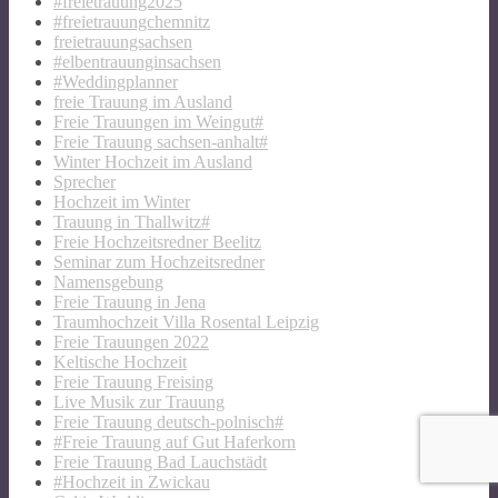
#freietrauung2025
#freietrauungchemnitz
freietrauungsachsen
#elbentrauunginsachsen
#Weddingplanner
freie Trauung im Ausland
Freie Trauungen im Weingut#
Freie Trauung sachsen-anhalt#
Winter Hochzeit im Ausland
Sprecher
Hochzeit im Winter
Trauung in Thallwitz#
Freie Hochzeitsredner Beelitz
Seminar zum Hochzeitsredner
Namensgebung
Freie Trauung in Jena
Traumhochzeit Villa Rosental Leipzig
Freie Trauungen 2022
Keltische Hochzeit
Freie Trauung Freising
Live Musik zur Trauung
Freie Trauung deutsch-polnisch#
#Freie Trauung auf Gut Haferkorn
Freie Trauung Bad Lauchstädt
#Hochzeit in Zwickau