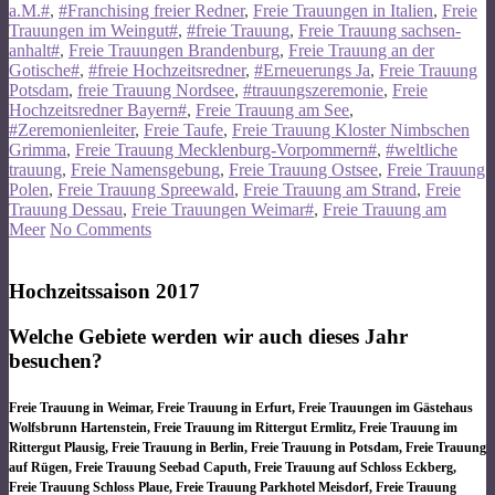
a.M.#
,
#Franchising freier Redner
,
Freie Trauungen in Italien
,
Freie
Trauungen im Weingut#
,
#freie Trauung
,
Freie Trauung sachsen-
anhalt#
,
Freie Trauungen Brandenburg
,
Freie Trauung an der
Gotische#
,
#freie Hochzeitsredner
,
#Erneuerungs Ja
,
Freie Trauung
Potsdam
,
freie Trauung Nordsee
,
#trauungszeremonie
,
Freie
Hochzeitsredner Bayern#
,
Freie Trauung am See
,
#Zeremonienleiter
,
Freie Taufe
,
Freie Trauung Kloster Nimbschen
Grimma
,
Freie Trauung Mecklenburg-Vorpommern#
,
#weltliche
trauung
,
Freie Namensgebung
,
Freie Trauung Ostsee
,
Freie Trauung
Polen
,
Freie Trauung Spreewald
,
Freie Trauung am Strand
,
Freie
Trauung Dessau
,
Freie Trauungen Weimar#
,
Freie Trauung am
Meer
No Comments
Hochzeitssaison 2017
Welche Gebiete werden wir auch dieses Jahr
besuchen?
Freie Trauung in Weimar, Freie Trauung in Erfurt, Freie Trauungen im Gästehaus
Wolfsbrunn Hartenstein, Freie Trauung im Rittergut Ermlitz, Freie Trauung im
Rittergut Plausig, Freie Trauung in Berlin, Freie Trauung in Potsdam, Freie Trauung
auf Rügen, Freie Trauung Seebad Caputh, Freie Trauung auf Schloss Eckberg,
Freie Trauung Schloss Plaue, Freie Trauung Parkhotel Meisdorf, Freie Trauung