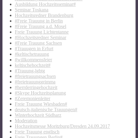
Ausbildung Hochzeitsseminar#
Seminar Toskana
Hochzeitsredner Brandenburg
#Freie Trauung in Berlin
#Freie Trauung a.d. Mosel
Freie Trauung Lichtentanne
#Hochzeitsredner Seminar
#Freie Trauung Sachsen
#Trauugen in Erfurt
#keltischetrauung
#willkommensfeier
keltischehochzeit#
#Trauung-lgbtg
#freietrauungsachsen
#freietrauunggrimma
#herrderringehochzeit
#Skype Hochzeitsplanung
#Zeremonienleiter
Freie Trauung Wiesbaden#
deutsch-italienische Trauungen#
Winterhochzeit Südharz
Moderation
Hochzeitsmesse Moritzburg/Dresden 24.09.2017
Freie Trauung englisch
Freie Trauungen Berlin#