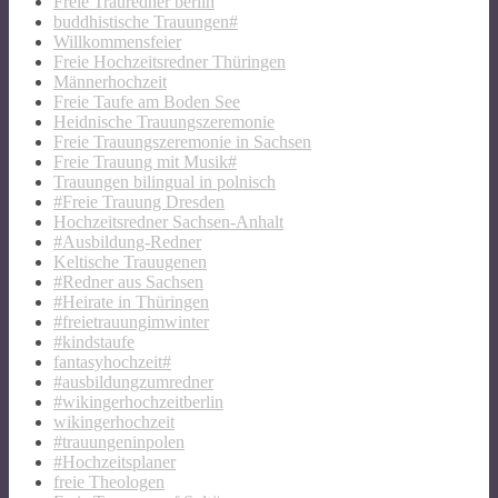
Freie Trauredner berlin
buddhistische Trauungen#
Willkommensfeier
Freie Hochzeitsredner Thüringen
Männerhochzeit
Freie Taufe am Boden See
Heidnische Trauungszeremonie
Freie Trauungszeremonie in Sachsen
Freie Trauung mit Musik#
Trauungen bilingual in polnisch
#Freie Trauung Dresden
Hochzeitsredner Sachsen-Anhalt
#Ausbildung-Redner
Keltische Trauugenen
#Redner aus Sachsen
#Heirate in Thüringen
#freietrauungimwinter
#kindstaufe
fantasyhochzeit#
#ausbildungzumredner
#wikingerhochzeitberlin
wikingerhochzeit
#trauungeninpolen
#Hochzeitsplaner
freie Theologen