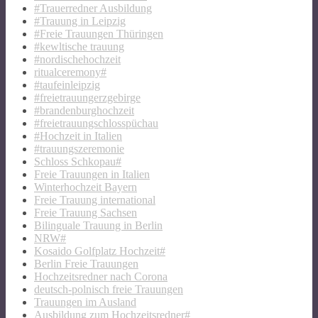
#Trauerredner Ausbildung
#Trauung in Leipzig
#Freie Trauungen Thüringen
#kewltische trauung
#nordischehochzeit
ritualceremony#
#taufeinleipzig
#freietrauungerzgebirge
#brandenburghochzeit
#freietrauungschlosspüchau
#Hochzeit in Italien
#trauungszeremonie
Schloss Schkopau#
Freie Trauungen in Italien
Winterhochzeit Bayern
Freie Trauung international
Freie Trauung Sachsen
Bilinguale Trauung in Berlin
NRW#
Kosaido Golfplatz Hochzeit#
Berlin Freie Trauungen
Hochzeitsredner nach Corona
deutsch-polnisch freie Trauungen
Trauungen im Ausland
Ausbildung zum Hochzeitsredner#