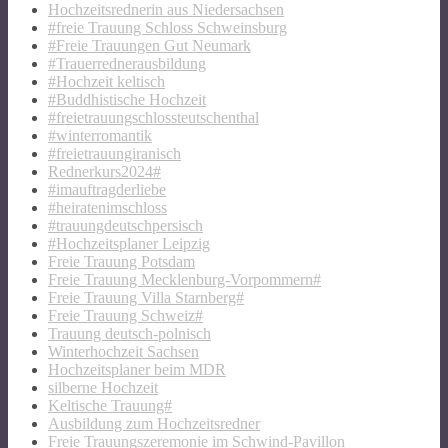
Hochzeitsrednerin aus Niedersachsen
#freie Trauung Schloss Schweinsburg
#Freie Trauungen Gut Neumark
#Trauerrednerausbildung
#Hochzeit keltisch
#Buddhistische Hochzeit
#freietrauungschlossteutschenthal
#winterromantik
#freietrauungiranisch
Rednerkurs2024#
#imauftragderliebe
#heiratenimschloss
#trauungdeutschpersisch
#Hochzeitsplaner Leipzig
Freie Trauung Potsdam
Freie Trauung Mecklenburg-Vorpommern#
Freie Trauung Villa Starnberg#
Freie Trauung Schweiz#
Trauung deutsch-polnisch
Winterhochzeit Sachsen
Hochzeitsplaner beim MDR
silberne Hochzeit
Keltische Trauung#
Ausbildung zum Hochzeitsredner
Freie Trauungszeremonie im Schwind-Pavillon