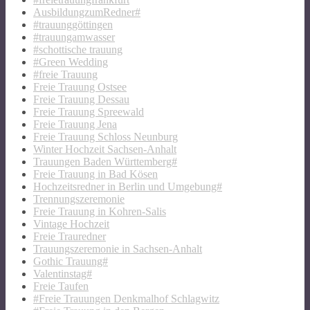
AusbildungzumRedner#
#trauunggöttingen
#trauungamwasser
#schottische trauung
#Green Wedding
#freie Trauung
Freie Trauung Ostsee
Freie Trauung Dessau
Freie Trauung Spreewald
Freie Trauung Jena
Freie Trauung Schloss Neunburg
Winter Hochzeit Sachsen-Anhalt
Trauungen Baden Württemberg#
Freie Trauung in Bad Kösen
Hochzeitsredner in Berlin und Umgebung#
Trennungszeremonie
Freie Trauung in Kohren-Salis
Vintage Hochzeit
Freie Trauredner
Trauungszeremonie in Sachsen-Anhalt
Gothic Trauung#
Valentinstag#
Freie Taufen
#Freie Trauungen Denkmalhof Schlagwitz