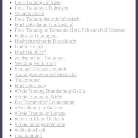
Freie Trauung am Meer
Freie Trauungen Thüringen
Winterhochzeit
Freie Trauung deutsch/chinesisch
Hochzeitsplanung im Ausland
Freie Trauung im Romantik Hotel Schwanefeld Meerane
Keltische Trauungen#
Hochzeitsredner in Düsseldorf#
Gothic Hochzeit
Hochzeit 2021#
zweisprachige Trauungen
Wedding Work Shop
Seminar Hochzeitsredner#
Trauungszeremonie Österreich#
Trauerredner
Hochzeitsantrag
#Freie Trauung Brandenburg-Berlin
#Freie Trauung in NRW
Der Trommerhof Lichtentanne
#Ausbildung in Sachsen
#Freie Trauung in Leipzig
#herr der Ringe Hochzeit
#Freie trauungszeremonie
#keltenhochzeit
ritualtrauung#