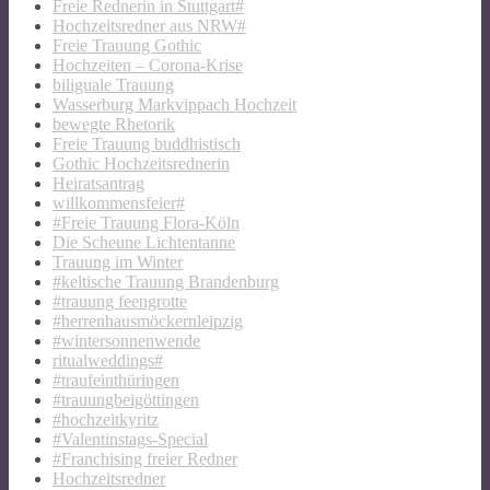
Freie Rednerin in Stuttgart#
Hochzeitsredner aus NRW#
Freie Trauung Gothic
Hochzeiten – Corona-Krise
biliguale Trauung
Wasserburg Markvippach Hochzeit
bewegte Rhetorik
Freie Trauung buddhistisch
Gothic Hochzeitsrednerin
Heiratsantrag
willkommensfeier#
#Freie Trauung Flora-Köln
Die Scheune Lichtentanne
Trauung im Winter
#keltische Trauung Brandenburg
#trauung feengrotte
#herrenhausmöckernleipzig
#wintersonnenwende
ritualweddings#
#traufeinthüringen
#trauungbeigöttingen
#hochzeitkyritz
#Valentinstags-Special
#Franchising freier Redner
Hochzeitsredner