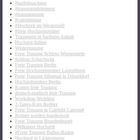
#taufeinsachsen
#trauunginthüringen
#traumtrauung
#valentinstag
#Hochzeit im Westernstil
#freie Hochzeitsredner
Trauungen in Sachsen-Anhalt
Hochzeit Italien
Wintertrauung
Freie Trauung Schloss Weesenstein
Schloss Schochwitz
Freie Trauung Berlin
Freie Hochzeiztsredner Luxemburg
Freie Trauung bilingual in Düsseldorf
Hochzeitsredner Berlin
Kosten freie Trauung
deutsch-englisch freie Trauung
Workshop Wedding
2-Tages-Kurs Redner
Freie Trauung in Gapfohl-Laterns#
Redner werden bundesweit
Freie Trauung Brandenburg#
#Wikinger Hochzeit
#Freie Trauung Baden-Baden
Hochzeit in Lichtentanne