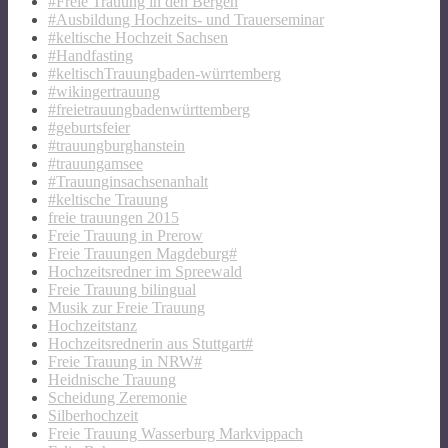
#Freie Trauung in den Bergen
#Ausbildung Hochzeits- und Trauerseminar
#keltische Hochzeit Sachsen
#Handfasting
#keltischTrauungbaden-würrtemberg
#wikingertrauung
#freietrauungbadenwürttemberg
#geburtsfeier
#trauungburghanstein
#trauungamsee
#Trauunginsachsenanhalt
#keltische Trauung
freie trauungen 2015
Freie Trauung in Prerow
Freie Trauungen Magdeburg#
Hochzeitsredner im Spreewald
Freie Trauung bilingual
Musik zur Freie Trauung
Hochzeitstanz
Hochzeitsrednerin aus Stuttgart#
Freie Trauung in NRW#
Heidnische Trauung
Scheidung Zeremonie
Silberhochzeit
Freie Trauung Wasserburg Markvippach