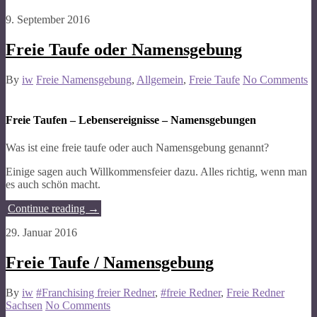
9. September 2016
Freie Taufe oder Namensgebung
By
iw
Freie Namensgebung
,
Allgemein
,
Freie Taufe
No Comments
Freie Taufen – Lebensereignisse – Namensgebungen
Was ist eine freie taufe oder auch Namensgebung genannt?
Einige sagen auch Willkommensfeier dazu. Alles richtig, wenn man
es auch schön macht.
Continue reading
→
29. Januar 2016
Freie Taufe / Namensgebung
By
iw
#Franchising freier Redner
,
#freie Redner
,
Freie Redner
Sachsen
No Comments