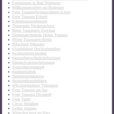
Erneuerung-Ja Bad Dürkheim
Willkommensfeier am Bodensee
Freie TrauungNeutrauchburg in Isny
Freie Trauung Erfurt#
Scheidungszeremonie
Trauernder Niedersachsen
#freie Trauungen Zwickau
Denkmalschmiede Höfen Trauung
#Freie Trauungen Berlin
#Hochzeit Wikinger
#Ausbildung Hochzeitsredner
#schlossteutschenthal
#ausserhgewöhnlichehochzeit
#deutsch-persischetrauung
Traurednerseminar#
#ardmediathek
#trauungeninleipzig
#trauungbrandenburg
#Hochzeitsplaner Thüringen
Freie Trauung am See
Freie Trauung Dresden#
Freie Taufe
Circus Wedding
Gothic trauung
Winterhochzeit im Harz