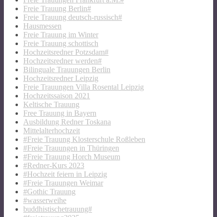
Freie Trauung Berlin#
Freie Trauung deutsch-russisch#
Hausmessen
Freie Trauung im Winter
Freie Trauung schottisch
Hochzeitsredner Potzsdam#
Hochzeitsredner werden#
Bilinguale Trauungen Berlin
Hochzeitsredner Leipzig
Freie Trauungen Villa Rosental Leipzig
Hochzeitssaison 2021
Keltische Trauung
Free Trauung in Bayern
Ausbildung Redner Toskana
Mittelalterhochzeit
#Freie Trauung Klosterschule Roßleben
#Freie Trauungen in Thüringen
#Freie Trauung Horch Museum
#Redner-Kurs 2023
#Hochzeit feiern in Leipzig
#Freie Trauungen Weimar
#Gothic Trauung
#wasserweihe
buddhistischetrauung#