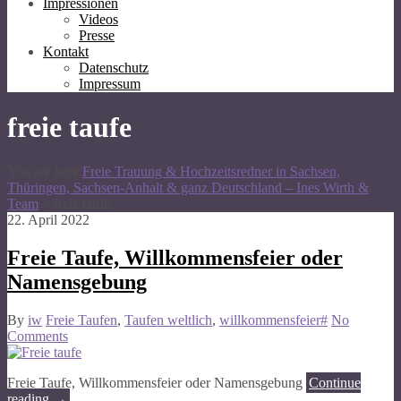
Impressionen
Videos
Presse
Kontakt
Datenschutz
Impressum
freie taufe
You are here:
Freie Trauung & Hochzeitsredner in Sachsen,
Thüringen, Sachsen-Anhalt & ganz Deutschland – Ines Wirth &
Team
>
freie taufe
22. April 2022
Freie Taufe, Willkommensfeier oder
Namensgebung
By
iw
Freie Taufen
,
Taufen weltlich
,
willkommensfeier#
No
Comments
Freie Taufe, Willkommensfeier oder Namensgebung
Continue
reading
→