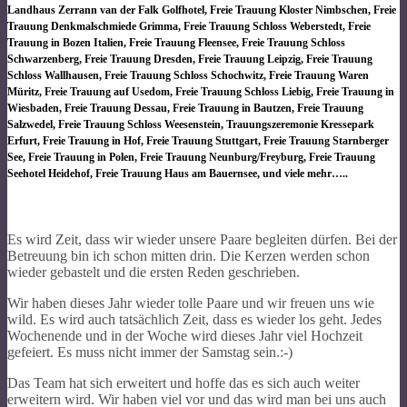
Landhaus Zerrann van der Falk Golfhotel, Freie Trauung Kloster Nimbschen, Freie
Trauung Denkmalschmiede Grimma, Freie Trauung Schloss Weberstedt, Freie
Trauung in Bozen Italien, Freie Trauung Fleensee, Freie Trauung Schloss
Schwarzenberg, Freie Trauung Dresden, Freie Trauung Leipzig, Freie Trauung
Schloss Wallhausen, Freie Trauung Schloss Schochwitz, Freie Trauung Waren
Müritz, Freie Trauung auf Usedom, Freie Trauung Schloss Liebig, Freie Trauung in
Wiesbaden, Freie Trauung Dessau, Freie Trauung in Bautzen, Freie Trauung
Salzwedel, Freie Trauung Schloss Weesenstein, Trauungszeremonie Kressepark
Erfurt, Freie Trauung in Hof, Freie Trauung Stuttgart, Freie Trauung Starnberger
See, Freie Trauung in Polen, Freie Trauung Neunburg/Freyburg, Freie Trauung
Seehotel Heidehof, Freie Trauung Haus am Bauernsee, und viele mehr…..
Es wird Zeit, dass wir wieder unsere Paare begleiten dürfen. Bei der
Betreuung bin ich schon mitten drin. Die Kerzen werden schon
wieder gebastelt und die ersten Reden geschrieben.
Wir haben dieses Jahr wieder tolle Paare und wir freuen uns wie
wild. Es wird auch tatsächlich Zeit, dass es wieder los geht. Jedes
Wochenende und in der Woche wird dieses Jahr viel Hochzeit
gefeiert. Es muss nicht immer der Samstag sein.:-)
Das Team hat sich erweitert und hoffe das es sich auch weiter
erweitern wird. Wir haben viel vor und das wird man bei uns auch