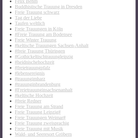
Felix Behm
Buddhistische Trauung in Dresden
Freie Trauung schwarz
Tag der Liebe
Taufen weltlich
Freie Trauungen in Köln
#Freie Trauung am Bodensee
Freie Winter Trauung
#keltische Trauungen Sachsen-Anhalt
#freie Trauung Thüringen
#Gothickeltischtrauungleipzig
#heidnischehochzeit
#freietrauungpfalz
#lebensereignis
#trauungimharz
#trauunginbrandenburg
#Freietrauunginsachsenanhalt
#keltische Hochzeit
#freie Redner
Freie Trauung am Strand
Freie Trauung Leipzig#
Freie Trauungen Weimar#
Freie Trauung zweisprachig
Freie Trauung mit Musik
Wald- und Seeresort Gröbern