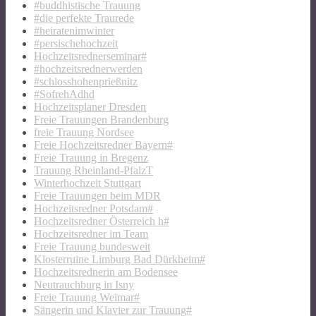
#buddhistische Trauung
#die perfekte Traurede
#heiratenimwinter
#persischehochzeit
Hochzeitsrednerseminar#
#hochzeitsrednerwerden
#schlosshohenprießnitz
#SofrehAdhd
Hochzeitsplaner Dresden
Freie Trauungen Brandenburg
freie Trauung Nordsee
Freie Hochzeitsredner Bayern#
Freie Trauung in Bregenz
Trauung Rheinland-PfalzT
Winterhochzeit Stuttgart
Freie Trauungen beim MDR
Hochzeitsredner Potsdam#
Hochzeitsredner Österreich h#
Hochzeitsredner im Team
Freie Trauung bundesweit
Klosterruine Limburg Bad Dürkheim#
Hochzeitsrednerin am Bodensee
Neutrauchburg in Isny
Freie Trauung Weimar#
Sängerin und Klavier zur Trauung#