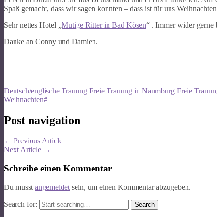
Spaß gemacht, dass wir sagen konnten – dass ist für uns Weihnachte
Sehr nettes Hotel „
Mutige Ritter in Bad Kösen
“ . Immer wider gerne
Danke an Conny und Damien.
Deutsch/englische Trauung
Freie Trauung in Naumburg
Freie Trauu
Weihnachten#
Post navigation
←
Previous Article
Next Article
→
Schreibe einen Kommentar
Du musst
angemeldet
sein, um einen Kommentar abzugeben.
Search for: