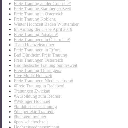
Freie Trauung an der Gotische#
Freie Trauung Starnberger See#
Freie Trauung in Österreich
Freie Trauung Koblenz
Winter Hochzeit Baden Württember
Im Auftrag der Liebe April 2019
Freie Trauung Potsdam#
Freie Trauungen in Österreich#
Team Hochzeitsredner
Freie Trauungen in Erfurt
Bad Dürkheim Freie Trauung
Freie Trauungen Österreich
Buddhistische Trauung bundesweit
Freie Trauung Thüringen#
Live Musik Hochzeit
Freie Trauungen Niedersachsen#
#Freie Trauung in Radebeul
Trauungen Zwickau
#Ausbildung zum Redner
#Wikinger Hochziet
#buddhistische Trauung
#die perfekte Traurede
#heiratenimwinter
#persischehochzeit
Hochzeitsrednerseminar#