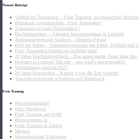
Neueste Beiträge
Vielfalt bei Trauungen – Freie Trauung, zweisprachige Hochze
Bilinguale zweisprachige „Freie Trauungen“
Trauungen in ganz Deutschland !
Hochzeitsredner – 2-tägiges Intensivseminar in Leipzig!
Trauungszeremonie Sachsen – Dresden-Freital
Herr der Ringe – Trauungszeremonie mit Elben, Hobbits und 
Freie Trauungen können so vielfältig sein!
20 Jahre Hochzeitsrednerin – Das sagen meine Paare über ihre 
Heiraten in Leipzig? Mit mir – uns wird’s unvergesslich!
Valentinstags-Special 2025
20 Jahre Hochzeiten – Kinder´s wie die Zeit vergeht!
Trauungszeremonie schottisch und Dudelsack
Freie Trauung
#Hochzeitsplaner
freie Theologen
Freie Trauung auf Sylt#
#Erneuerungs Ja
Freie Trauung in Zürich
Messen
Winterhochzeit Thüringen