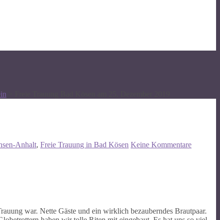
in
>
Freie Trauung Bad Kösen am 25. Dezember 2019
hsen-Anhalt
,
Freie Trauung in Bad Kösen
Keine Kommentare
rauung war. Nette Gäste und ein wirklich bezauberndes Brautpaar.
betrottern haben wir tolle Riten mit eingebaut. Es hat uns so viel