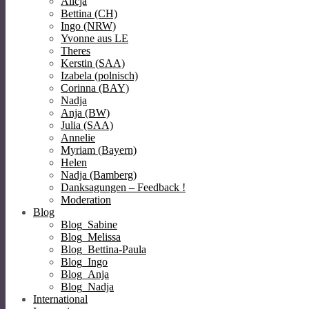
Alicja
Bettina (CH)
Ingo (NRW)
Yvonne aus LE
Theres
Kerstin (SAA)
Izabela (polnisch)
Corinna (BAY)
Nadja
Anja (BW)
Julia (SAA)
Annelie
Myriam (Bayern)
Helen
Nadja (Bamberg)
Danksagungen – Feedback !
Moderation
Blog
Blog_Sabine
Blog_Melissa
Blog_Bettina-Paula
Blog_Ingo
Blog_Anja
Blog_Nadja
International