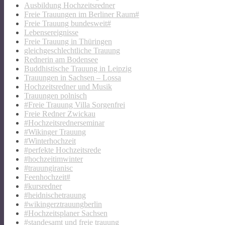
Ausbildung Hochzeitsredner
Freie Trauungen im Berliner Raum#
Freie Trauung bundesweit#
Lebensereignisse
Freie Trauung in Thüringen
gleichgeschlechtliche Trauung
Rednerin am Bodensee
Buddhistische Trauung in Leipzig
Trauungen in Sachsen – Lossa
Hochzeitsredner und Musik
Trauungen polnisch
#Freie Trauung Villa Sorgenfrei
Freie Redner Zwickau
#Hochzeitsrednerseminar
#Wikinger Trauung
#Winterhochzeit
#perfekte Hochzeitsrede
#hochzeitimwinter
#trauungiranisc
Feenhochzeit#
#kursredner
#heidnischetrauung
#wikingerztrauungberlin
#Hochzeitsplaner Sachsen
#standesamt und freie trauung