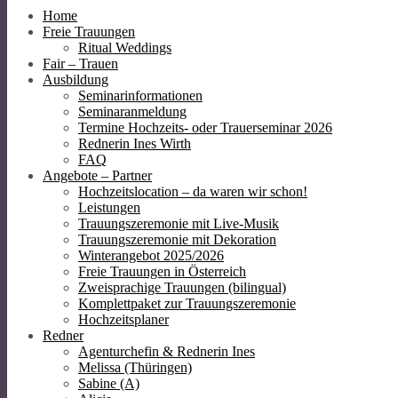
Home
Freie Trauungen
Ritual Weddings
Fair – Trauen
Ausbildung
Seminarinformationen
Seminaranmeldung
Termine Hochzeits- oder Trauerseminar 2026
Rednerin Ines Wirth
FAQ
Angebote – Partner
Hochzeitslocation – da waren wir schon!
Leistungen
Trauungszeremonie mit Live-Musik
Trauungszeremonie mit Dekoration
Winterangebot 2025/2026
Freie Trauungen in Österreich
Zweisprachige Trauungen (bilingual)
Komplettpaket zur Trauungszeremonie
Hochzeitsplaner
Redner
Agenturchefin & Rednerin Ines
Melissa (Thüringen)
Sabine (A)