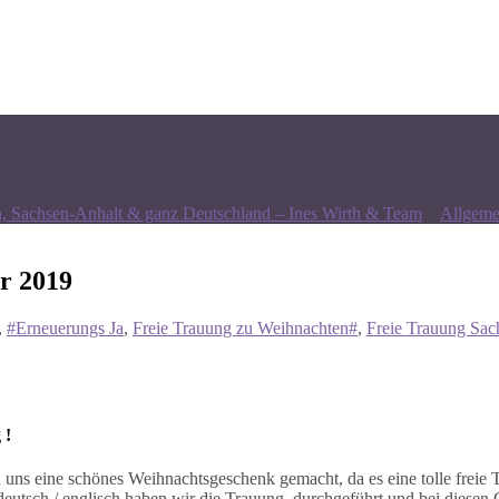
n, Sachsen-Anhalt & ganz Deutschland – Ines Wirth & Team
>
Allgeme
r 2019
,
#Erneuerungs Ja
,
Freie Trauung zu Weihnachten#
,
Freie Trauung Sac
 !
ns eine schönes Weihnachtsgeschenk gemacht, da es eine tolle freie T
utsch / englisch haben wir die Trauung durchgeführt und bei diesen Glo