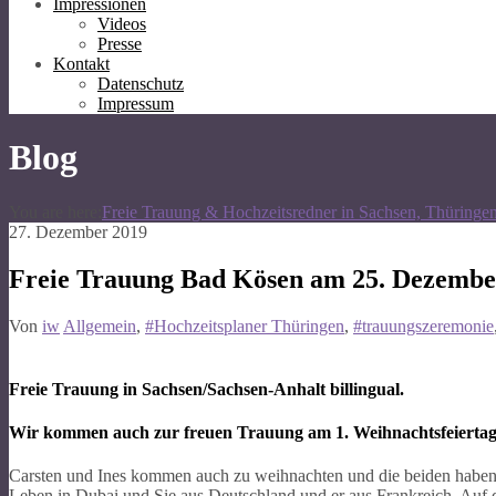
Impressionen
Videos
Presse
Kontakt
Datenschutz
Impressum
Blog
You are here:
Freie Trauung & Hochzeitsredner in Sachsen, Thüringe
27. Dezember 2019
Freie Trauung Bad Kösen am 25. Dezembe
Von
iw
Allgemein
,
#Hochzeitsplaner Thüringen
,
#trauungszeremonie
Freie Trauung in Sachsen/Sachsen-Anhalt billingual.
Wir kommen auch zur freuen Trauung am 1. Weihnachtsfeiertag
Carsten und Ines kommen auch zu weihnachten und die beiden haben u
Leben in Dubai und Sie aus Deutschland und er aus Frankreich. Auf de