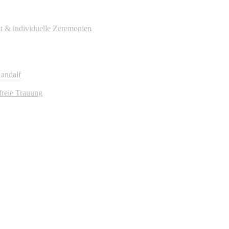
it & individuelle Zeremonien
Gandalf
freie Trauung