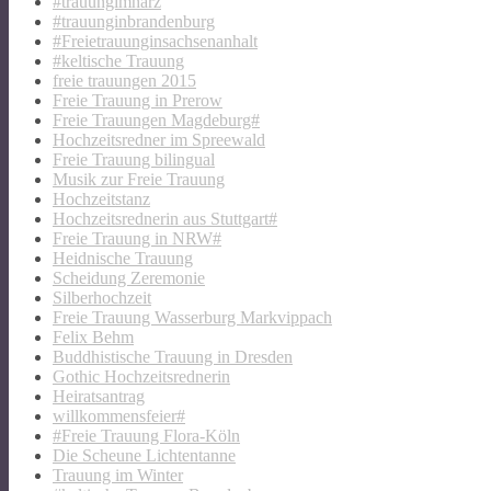
#trauungimharz
#trauunginbrandenburg
#Freietrauunginsachsenanhalt
#keltische Trauung
freie trauungen 2015
Freie Trauung in Prerow
Freie Trauungen Magdeburg#
Hochzeitsredner im Spreewald
Freie Trauung bilingual
Musik zur Freie Trauung
Hochzeitstanz
Hochzeitsrednerin aus Stuttgart#
Freie Trauung in NRW#
Heidnische Trauung
Scheidung Zeremonie
Silberhochzeit
Freie Trauung Wasserburg Markvippach
Felix Behm
Buddhistische Trauung in Dresden
Gothic Hochzeitsrednerin
Heiratsantrag
willkommensfeier#
#Freie Trauung Flora-Köln
Die Scheune Lichtentanne
Trauung im Winter