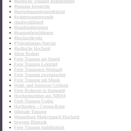
#keltische Trauung Brandenburg
#trauung feengrotte
#herrenhausmöckernleipzig
#wintersonnenwende
ritualweddings#
#traufeinthüringen
#trauungbeigöttingen
#hochzeitkyritz
#Valentinstags-Special
#keltische Hochzeit
#freie Redner
Freie Trauung am Strand
Freie Trauung Leipzig#
Freie Trauungen Weimar#
Freie Trauung zweisprachig
Freie Trauung mit Musik
Wald- und Seeresort Gröbern
Freie Rednerin in Stuttgart#
Hochzeitsredner aus NRW#
Freie Trauung Gothic
Hochzeiten – Corona-Krise
biliguale Trauung
Wasserburg Markvippach Hochzeit
bewegte Rhetorik
Freie Trauung buddhistisch