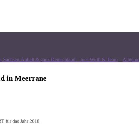
n, Sachsen-Anhalt & ganz Deutschland – Ines Wirth & Team
>
Allgeme
ld in Meerrane
T für das Jahr 2018.