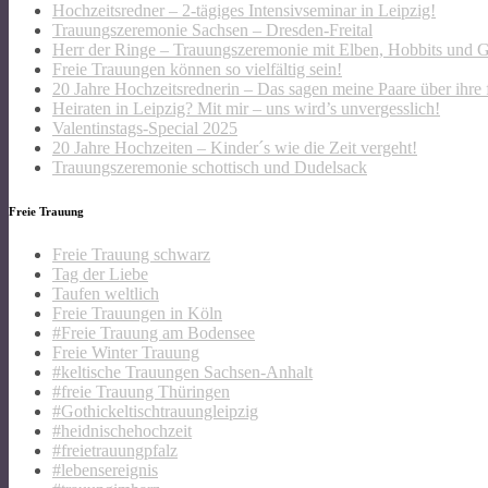
Hochzeitsredner – 2-tägiges Intensivseminar in Leipzig!
Trauungszeremonie Sachsen – Dresden-Freital
Herr der Ringe – Trauungszeremonie mit Elben, Hobbits und 
Freie Trauungen können so vielfältig sein!
20 Jahre Hochzeitsrednerin – Das sagen meine Paare über ihre 
Heiraten in Leipzig? Mit mir – uns wird’s unvergesslich!
Valentinstags-Special 2025
20 Jahre Hochzeiten – Kinder´s wie die Zeit vergeht!
Trauungszeremonie schottisch und Dudelsack
Freie Trauung
Freie Trauung schwarz
Tag der Liebe
Taufen weltlich
Freie Trauungen in Köln
#Freie Trauung am Bodensee
Freie Winter Trauung
#keltische Trauungen Sachsen-Anhalt
#freie Trauung Thüringen
#Gothickeltischtrauungleipzig
#heidnischehochzeit
#freietrauungpfalz
#lebensereignis