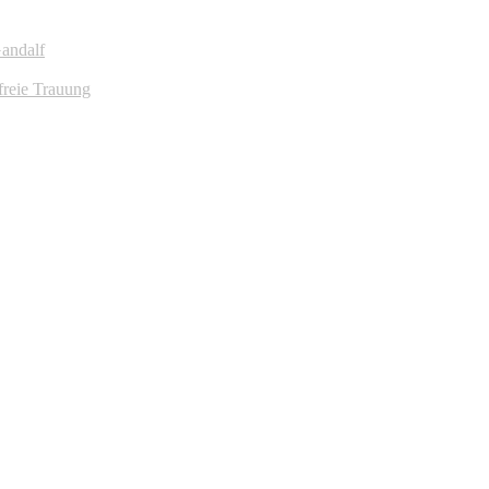
Gandalf
freie Trauung