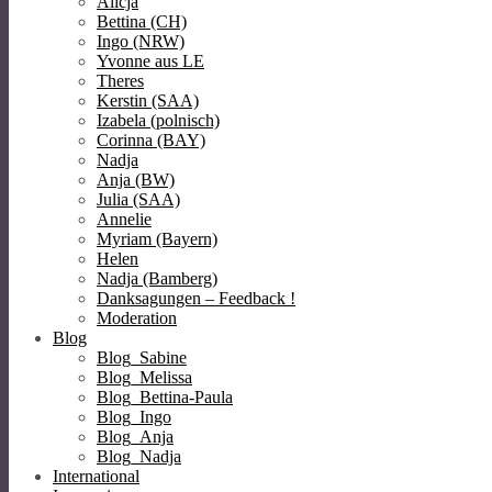
Alicja
Bettina (CH)
Ingo (NRW)
Yvonne aus LE
Theres
Kerstin (SAA)
Izabela (polnisch)
Corinna (BAY)
Nadja
Anja (BW)
Julia (SAA)
Annelie
Myriam (Bayern)
Helen
Nadja (Bamberg)
Danksagungen – Feedback !
Moderation
Blog
Blog_Sabine
Blog_Melissa
Blog_Bettina-Paula
Blog_Ingo
Blog_Anja
Blog_Nadja
International