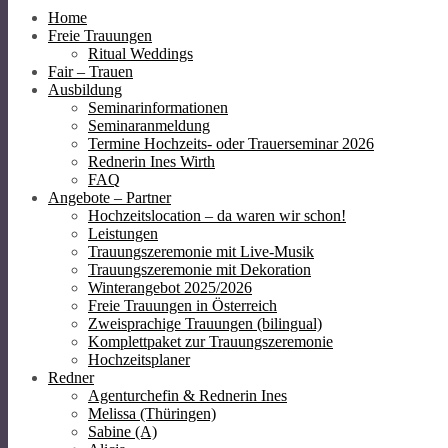
Home
Freie Trauungen
Ritual Weddings
Fair – Trauen
Ausbildung
Seminarinformationen
Seminaranmeldung
Termine Hochzeits- oder Trauerseminar 2026
Rednerin Ines Wirth
FAQ
Angebote – Partner
Hochzeitslocation – da waren wir schon!
Leistungen
Trauungszeremonie mit Live-Musik
Trauungszeremonie mit Dekoration
Winterangebot 2025/2026
Freie Trauungen in Österreich
Zweisprachige Trauungen (bilingual)
Komplettpaket zur Trauungszeremonie
Hochzeitsplaner
Redner
Agenturchefin & Rednerin Ines
Melissa (Thüringen)
Sabine (A)