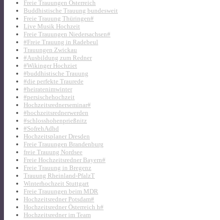
Freie Trauungen Österreich
Buddhistische Trauung bundesweit
Freie Trauung Thüringen#
Live Musik Hochzeit
Freie Trauungen Niedersachsen#
#Freie Trauung in Radebeul
Trauungen Zwickau
#Ausbildung zum Redner
#Wikinger Hochziet
#buddhistische Trauung
#die perfekte Traurede
#heiratenimwinter
#persischehochzeit
Hochzeitsrednerseminar#
#hochzeitsrednerwerden
#schlosshohenprießnitz
#SofrehAdhd
Hochzeitsplaner Dresden
Freie Trauungen Brandenburg
freie Trauung Nordsee
Freie Hochzeitsredner Bayern#
Freie Trauung in Bregenz
Trauung Rheinland-PfalzT
Winterhochzeit Stuttgart
Freie Trauungen beim MDR
Hochzeitsredner Potsdam#
Hochzeitsredner Österreich h#
Hochzeitsredner im Team