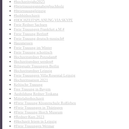
#hochzeitsjahr2025
#freietrauungannabergbuchholz
#freietrauungleipzig
#hobbithochzeit
#HOCHZEITSPLANUNG VIA SKYPE
Freie Redner Sachsen
Freie Trauungen Frankfurt a.M.#
Freie Trauung Berlin#
Freie Trauung deutsch-russisch#
Hausmessen
Freie Trauung im Winter
Freie Trauung schottisch
Hochzeitsredner Potzsdam#
Hochzeitsredner werden#
Bilinguale Trauungen Berlin
Hochzeitsredner Leipzig
Freie Trauungen Villa Rosental Leipzig
Hochzeitssaison 2021
Keltische Trauung
Free Trauung in Bayern
Ausbildung Redner Toskana
Mittelalterhochzeit
#Freie Trauung Klosterschule Roßleben
#Freie Trauungen in Thüringen
#Freie Trauung Horch Museum
#Redner-Kurs 2023
#Hochzeit feiern in Leipzig
#Freie Trauungen Weimar