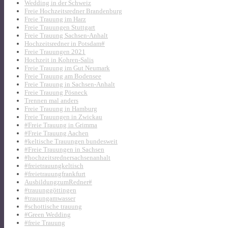
Wedding in der Schweiz
Freie Hochzeitsredner Brandenburg
Freie Trauung im Harz
Freie Trauungen Stuttgart
Freie Trauung Sachsen-Anhalt
Hochzeitsredner in Potsdam#
Freie Trauungen 2021
Hochzeit in Kohren-Salis
Freie Trauung im Gut Neumark
Freie Trauung am Bodensee
Freie Trauung in Sachsen-Anhalt
Freie Trauung Pösneck
Trennen mal anders
Freie Trauung in Hamburg
Freie Trauungen in Zwickau
#Freie Trauung in Grimma
#Freie Trauung Aachen
#keltische Trauungen bundesweit
#Freie Trauungen in Sachsen
#hochzeitsrednersachsenanhalt
#freietrauungkeltisch
#freietrauungfrankfurt
AusbildungzumRedner#
#trauunggöttingen
#trauungamwasser
#schottische trauung
#Green Wedding
#freie Trauung