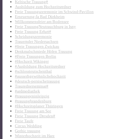
Keltische Trauung#
Ausbildung zum Hochzeitsredner
Freie Trauungszeremonie im Schwind-Pavillon
Erneuerung-Ja Bad Dürkheim
Willkommensfeier am Bodensee
Freie TrauungNeutrauchburg in Isny
Freie Trauung Erfurt#
Scheidungszeremonie
Trauernder Niedersachsen
#freie Trauungen Zwickau
Denkmalschmiede Höfen Trauung
#Freie Trauungen Berlin
#Hochzeit Wikinger
#Ausbildung Hochzeitsredner
#schlossteutschenthal
#ausserhgewöhnlichehochzeit
#deutsch-persischetrauung
Traurednerseminar#
#ardmediathek
#trauungeninleipzig
#trauungbrandenburg
#Hochzeitsplaner Thüringen
Freie Trauung am See
Freie Trauung Dresden#
Freie Taufe
Circus Wedding
Gothic trauung
Winterhochzeit im Harz