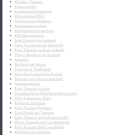
#Gothic Trauung
#wasserweihe
buddhistischetrauung#
#freietrauung2025
#freietrauungchemnitz
freietrauungsachsen
#elbentrauunginsachsen
#Weddingplanner
freie Trauung im Ausland
Freie Trauungen im Weingut#
Freie Trauung sachsen-anhalt#
Winter Hochzeit im Ausland
Sprecher
Hochzeit im Winter
Trauung in Thallwitz#
Freie Hochzeitsredner Beelitz
Seminar zum Hochzeitsredner
Namensgebung
Freie Trauung in Jena
Traumhochzeit Villa Rosental Leipzig
Freie Trauungen 2022
Keltische Hochzeit
Freie Trauung Freising
Live Musik zur Trauung
Freie Trauung deutsch-polnisch#
#Freie Trauung auf Gut Haferkorn
Freie Trauung Bad Lauchstädt
#Hochzeit in Zwickau