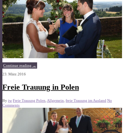
Continue reading
→
23. März 2016
Freie Trauung in Polen
By
iw
Freie Trauung Polen
,
Allgemein
,
freie Trauung im Ausland
No
Comments