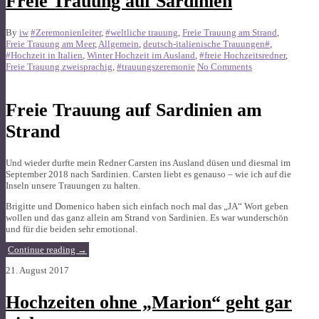
Freie Trauung auf Sardinien
By
iw
#Zeremonienleiter
,
#weltliche trauung
,
Freie Trauung am Strand
,
Freie Trauung am Meer
,
Allgemein
,
deutsch-italienische Trauungen#
,
#Hochzeit in Italien
,
Winter Hochzeit im Ausland
,
#freie Hochzeitsredner
,
Freie Trauung zweisprachig
,
#trauungszeremonie
No Comments
Freie Trauung auf Sardinien am
Strand
Und wieder durfte mein Redner Carsten ins Ausland düsen und diesmal im
September 2018 nach Sardinien. Carsten liebt es genauso – wie ich auf die
Inseln unsere Trauungen zu halten.
Brigitte und Domenico haben sich einfach noch mal das „JA“ Wort geben
wollen und das ganz allein am Strand von Sardinien. Es war wunderschön
und für die beiden sehr emotional.
Continue reading
→
21. August 2017
Hochzeiten ohne „Marion“ geht gar