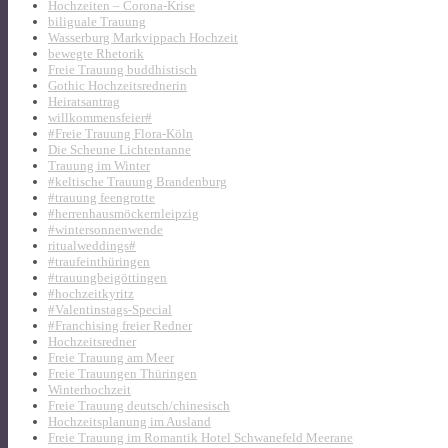
Hochzeiten – Corona-Krise
biliguale Trauung
Wasserburg Markvippach Hochzeit
bewegte Rhetorik
Freie Trauung buddhistisch
Gothic Hochzeitsrednerin
Heiratsantrag
willkommensfeier#
#Freie Trauung Flora-Köln
Die Scheune Lichtentanne
Trauung im Winter
#keltische Trauung Brandenburg
#trauung feengrotte
#herrenhausmöckernleipzig
#wintersonnenwende
ritualweddings#
#traufeinthüringen
#trauungbeigöttingen
#hochzeitkyritz
#Valentinstags-Special
#Franchising freier Redner
Hochzeitsredner
Freie Trauung am Meer
Freie Trauungen Thüringen
Winterhochzeit
Freie Trauung deutsch/chinesisch
Hochzeitsplanung im Ausland
Freie Trauung im Romantik Hotel Schwanefeld Meerane