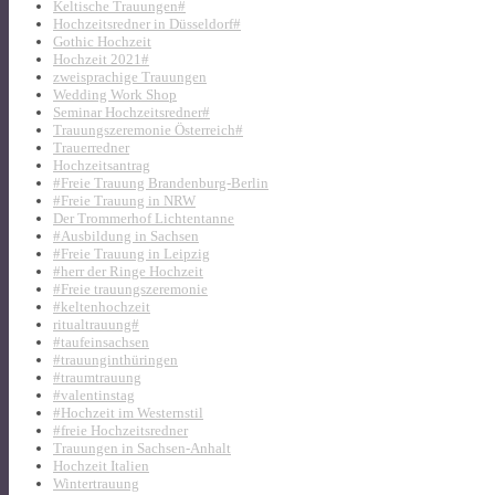
Keltische Trauungen#
Hochzeitsredner in Düsseldorf#
Gothic Hochzeit
Hochzeit 2021#
zweisprachige Trauungen
Wedding Work Shop
Seminar Hochzeitsredner#
Trauungszeremonie Österreich#
Trauerredner
Hochzeitsantrag
#Freie Trauung Brandenburg-Berlin
#Freie Trauung in NRW
Der Trommerhof Lichtentanne
#Ausbildung in Sachsen
#Freie Trauung in Leipzig
#herr der Ringe Hochzeit
#Freie trauungszeremonie
#keltenhochzeit
ritualtrauung#
#taufeinsachsen
#trauunginthüringen
#traumtrauung
#valentinstag
#Hochzeit im Westernstil
#freie Hochzeitsredner
Trauungen in Sachsen-Anhalt
Hochzeit Italien
Wintertrauung