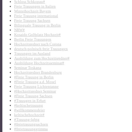
Schloss Schkopau#
Freie Trauungen in Italien
Winterhochzeit Bayern
Freie Trauung international
Freie Trauung Sachsen
Bilinguale Trauung in Berlin
NRW#
Kosaido Golfplatz Hochzeit#
Berlin Freie Trauungen
Hochzeitsredner nach Corona
deutsch-polnisch freie Trauungen
Trauungen im Ausland
Ausbildung zum Hochzeitsredner#
Ausbildung Hochzeitsseminar#
Seminar Toskana
Hochzeitsredner Brandenburg
#Freie Trauung in Berlin
#Freie Trauung a.d. Mosel
Freie Trauung Lichtentanne
#Hochzeitsredner Seminar
#Freie Trauung Sachsen
#Trauugen in Erfurt
#keltischetrauung
#willkommensfeier
keltischehochzeit#
#Trauung-lgbtg
#freietrauungsachsen
#freietrauunggrimma