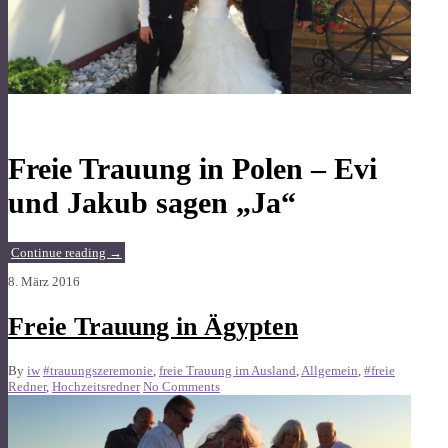
Freie Trauung in Polen – Evi
und Jakub sagen „Ja“
Continue reading
→
8. März 2016
Freie Trauung in Ägypten
By
iw
#trauungszeremonie
,
freie Trauung im Ausland
,
Allgemein
,
#freie
Redner
,
Hochzeitsredner
No Comments