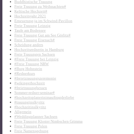
Buddhistische Trauung
Freie Trauung zu Weihnachten#
Keltische Hochzeit#
Hochzeitsjahr 2021
Erneuerung-ja im Schwind-Pavillon
Freie Trauung Leipzig
Taufe am Bodensee
Freie Trauung Gut am See Görlitz#
Freie Trauung Eisenach#
Scheidung anders
Hochzeitsrednerin in Hamburg
Freie Trauungen Sachsen
#Freie Trauung bei Leipzig
#Freie Trauung NRW
#Burg Hohnstein
#Rednerkurs
#freietzrauungszeremonie
#wikingerhochzeit
#freietrauunghessen
Sommer-redner-seminar#
#hochzeitsplanerinimauftragderliebe
#trauunginslkyritz
#hochzeitinslkyritz
Allgemein
#Weddingplanner Sachsen
Freie Trauung Kloster Nimbschen Grimma
Freie Trauung Polen
Freie Namensgebung