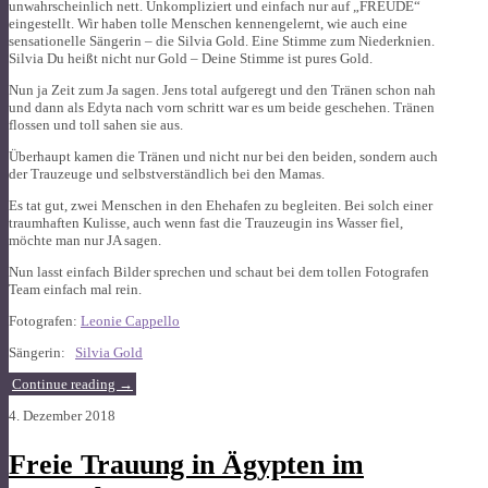
unwahrscheinlich nett. Unkompliziert und einfach nur auf „FREUDE“
eingestellt. Wir haben tolle Menschen kennengelernt, wie auch eine
sensationelle Sängerin – die Silvia Gold. Eine Stimme zum Niederknien.
Silvia Du heißt nicht nur Gold – Deine Stimme ist pures Gold.
Nun ja Zeit zum Ja sagen. Jens total aufgeregt und den Tränen schon nah
und dann als Edyta nach vorn schritt war es um beide geschehen. Tränen
flossen und toll sahen sie aus.
Überhaupt kamen die Tränen und nicht nur bei den beiden, sondern auch
der Trauzeuge und selbstverständlich bei den Mamas.
Es tat gut, zwei Menschen in den Ehehafen zu begleiten. Bei solch einer
traumhaften Kulisse, auch wenn fast die Trauzeugin ins Wasser fiel,
möchte man nur JA sagen.
Nun lasst einfach Bilder sprechen und schaut bei dem tollen Fotografen
Team einfach mal rein.
Fotografen:
Leonie Cappello
Sängerin:
Silvia Gold
Continue reading
→
4. Dezember 2018
Freie Trauung in Ägypten im