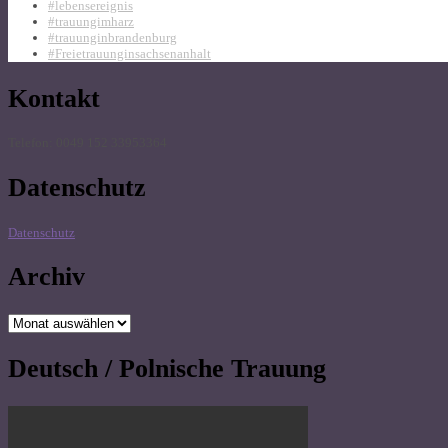
#lebensereignis
#trauungimharz
#trauunginbrandenburg
#Freietrauunginsachsenanhalt
Kontakt
Telefon: 0049 152 33953364
Datenschutz
Datenschutz
Archiv
Archiv
Deutsch / Polnische Trauung