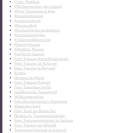
Celtic Wedding
#Hochzeitsredner aus Leipzig
#Freie Trauungen in Jena
#trauungimwinter
#namensgebung
Wasserweihe#
#hochzeitsrednerausbildung
#freietrauungberlin
#vikingweddingberlin
#fantasytrauung
#Wedding Planner
#weltliche trauung
Freie Trauung deutsch/italienisch
Freie Trauung im Schloss#
Freie Trauung in Bayern#
Redner
Heiraten im Winter
Freie Trauung Rügen#
Freie Trauredner berlin
buddhistische Trauungen#
Willkommensfeier
Freie Hochzeitsredner Thüringen
Männerhochzeit
Freie Taufe am Boden See
Heidnische Trauungszeremonie
Freie Trauungszeremonie in Sachsen
Freie Trauung mit Musik#
Trauungen bilingual in polnisch