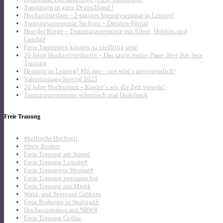
Trauungen in ganz Deutschland !
Hochzeitsredner – 2-tägiges Intensivseminar in Leipzig!
Trauungszeremonie Sachsen – Dresden-Freital
Herr der Ringe – Trauungszeremonie mit Elben, Hobbits und
Gandalf
Freie Trauungen können so vielfältig sein!
20 Jahre Hochzeitsrednerin – Das sagen meine Paare über ihre freie
Trauung
Heiraten in Leipzig? Mit mir – uns wird’s unvergesslich!
Valentinstags-Special 2025
20 Jahre Hochzeiten – Kinder´s wie die Zeit vergeht!
Trauungszeremonie schottisch und Dudelsack
Freie Trauung
#keltische Hochzeit
#freie Redner
Freie Trauung am Strand
Freie Trauung Leipzig#
Freie Trauungen Weimar#
Freie Trauung zweisprachig
Freie Trauung mit Musik
Wald- und Seeresort Gröbern
Freie Rednerin in Stuttgart#
Hochzeitsredner aus NRW#
Freie Trauung Gothic