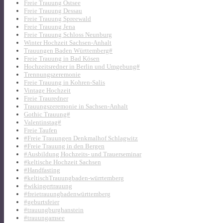
Freie Trauung Ostsee
Freie Trauung Dessau
Freie Trauung Spreewald
Freie Trauung Jena
Freie Trauung Schloss Neunburg
Winter Hochzeit Sachsen-Anhalt
Trauungen Baden Württemberg#
Freie Trauung in Bad Kösen
Hochzeitsredner in Berlin und Umgebung#
Trennungszeremonie
Freie Trauung in Kohren-Salis
Vintage Hochzeit
Freie Trauredner
Trauungszeremonie in Sachsen-Anhalt
Gothic Trauung#
Valentinstag#
Freie Taufen
#Freie Trauungen Denkmalhof Schlagwitz
#Freie Trauung in den Bergen
#Ausbildung Hochzeits- und Trauerseminar
#keltische Hochzeit Sachsen
#Handfasting
#keltischTrauungbaden-würrtemberg
#wikingertrauung
#freietrauungbadenwürttemberg
#geburtsfeier
#trauungburghanstein
#trauungamsee