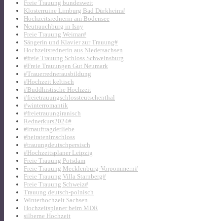
Freie Trauung bundesweit
Klosterruine Limburg Bad Dürkheim#
Hochzeitsrednerin am Bodensee
Neutrauchburg in Isny
Freie Trauung Weimar#
Sängerin und Klavier zur Trauung#
Hochzeitsrednerin aus Niedersachsen
#freie Trauung Schloss Schweinsburg
#Freie Trauungen Gut Neumark
#Trauerrednerausbildung
#Hochzeit keltisch
#Buddhistische Hochzeit
#freietrauungschlossteutschenthal
#winterromantik
#freietrauungiranisch
Rednerkurs2024#
#imauftragderliebe
#heiratenimschloss
#trauungdeutschpersisch
#Hochzeitsplaner Leipzig
Freie Trauung Potsdam
Freie Trauung Mecklenburg-Vorpommern#
Freie Trauung Villa Starnberg#
Freie Trauung Schweiz#
Trauung deutsch-polnisch
Winterhochzeit Sachsen
Hochzeitsplaner beim MDR
silberne Hochzeit