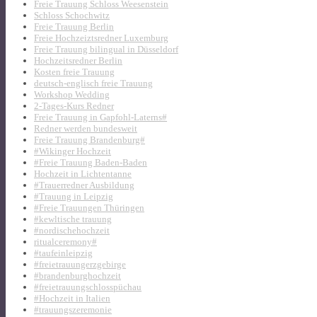
Freie Trauung Schloss Weesenstein
Schloss Schochwitz
Freie Trauung Berlin
Freie Hochzeiztsredner Luxemburg
Freie Trauung bilingual in Düsseldorf
Hochzeitsredner Berlin
Kosten freie Trauung
deutsch-englisch freie Trauung
Workshop Wedding
2-Tages-Kurs Redner
Freie Trauung in Gapfohl-Laterns#
Redner werden bundesweit
Freie Trauung Brandenburg#
#Wikinger Hochzeit
#Freie Trauung Baden-Baden
Hochzeit in Lichtentanne
#Trauerredner Ausbildung
#Trauung in Leipzig
#Freie Trauungen Thüringen
#kewltische trauung
#nordischehochzeit
ritualceremony#
#taufeinleipzig
#freietrauungerzgebirge
#brandenburghochzeit
#freietrauungschlosspüchau
#Hochzeit in Italien
#trauungszeremonie