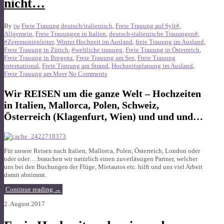
nicht…
By
iw
Freie Trauung deutsch/italienisch
,
Freie Trauung auf Sylt#
,
Allgemein
,
Freie Trauungen in Italien
,
deutsch-italienische Trauungen#
,
#Zeremonienleiter
,
Winter Hochzeit im Ausland
,
freie Trauung im Ausland
,
Freie Trauung in Zürich
,
#weltliche trauung
,
Freie Trauung in Österreich
,
Freie Trauung in Bregenz
,
Freie Trauung am See
,
Freie Trauung
international
,
Freie Trauung am Strand
,
Hochzeitsplanung im Ausland
,
Freie Trauung am Meer
No Comments
Wir REISEN um die ganze Welt – Hochzeiten
in Italien, Mallorca, Polen, Schweiz,
Österreich (Klagenfurt, Wien) und und und…
Für unsere Reisen nach Italien, Mallorca, Polen, Österreich, London oder
oder oder….brauchen wir natürlich einen zuverlässigen Partner, welcher
uns bei den Buchungen der Flüge, Mietautos etc. hilft und uns viel Arbeit
damit abnimmt.
Continue reading
→
2. August 2017