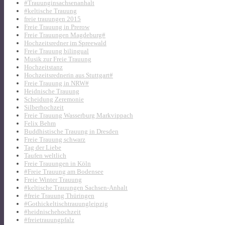
#Trauunginsachsenanhalt
#keltische Trauung
freie trauungen 2015
Freie Trauung in Prerow
Freie Trauungen Magdeburg#
Hochzeitsredner im Spreewald
Freie Trauung bilingual
Musik zur Freie Trauung
Hochzeitstanz
Hochzeitsrednerin aus Stuttgart#
Freie Trauung in NRW#
Heidnische Trauung
Scheidung Zeremonie
Silberhochzeit
Freie Trauung Wasserburg Markvippach
Felix Behm
Buddhistische Trauung in Dresden
Freie Trauung schwarz
Tag der Liebe
Taufen weltlich
Freie Trauungen in Köln
#Freie Trauung am Bodensee
Freie Winter Trauung
#keltische Trauungen Sachsen-Anhalt
#freie Trauung Thüringen
#Gothickeltischtrauungleipzig
#heidnischehochzeit
#freietrauungpfalz