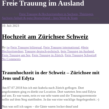
Freie Trauung im Ausland
You are here:
Freie Trauung & Hochzeitsredner in Sachsen, Thüringen,
Sachsen-Anhalt & ganz Deutschland – Ines Wirth & Team
>
Freie Trauung
im Ausland
10. Juli 2023
Hochzeit am Zürichsee Schweiz
By
iw
Freie Trauung bilingual
,
Freie Trauung international
,
#freie
Hochzeitsredner
,
Trauung deutsch-polnisch
,
freie Trauung im Ausland
,
Freie Trauung am See
,
Freie Trauung in Zürich
,
Freie Trauung Schweiz#
No Comments
Traumhochzeit in der Schweiz – Zürichsee mit
Jens und Edyta
Am 07.07.2018 bin ich mit Izabela nach Zürich geflogen. Dort
angekommen ging es direkt zur Location. Dort warteten Jens und Edyta
auf uns. Es war warm, nein es war sehr warm und die Trauungszeremonie
sollte auf dem Steg stattfinden. Ja das war eine wacklige Angelegenheit.:-)
Nun was soll ich sagen – die Gäste waren locker drauf und