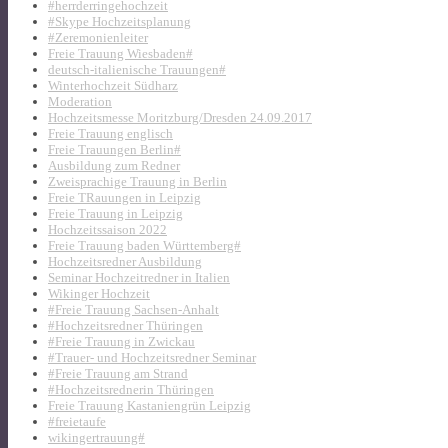
#herrderringehochzeit
#Skype Hochzeitsplanung
#Zeremonienleiter
Freie Trauung Wiesbaden#
deutsch-italienische Trauungen#
Winterhochzeit Südharz
Moderation
Hochzeitsmesse Moritzburg/Dresden 24.09.2017
Freie Trauung englisch
Freie Trauungen Berlin#
Ausbildung zum Redner
Zweisprachige Trauung in Berlin
Freie TRauungen in Leipzig
Freie Trauung in Leipzig
Hochzeitssaison 2022
Freie Trauung baden Württemberg#
Hochzeitsredner Ausbildung
Seminar Hochzeitredner in Italien
Wikinger Hochzeit
#Freie Trauung Sachsen-Anhalt
#Hochzeitsredner Thüringen
#Freie Trauung in Zwickau
#Trauer- und Hochzeitsredner Seminar
#Freie Trauung am Strand
#Hochzeitsrednerin Thüringen
Freie Trauung Kastaniengrün Leipzig
#freietaufe
wikingertrauung#