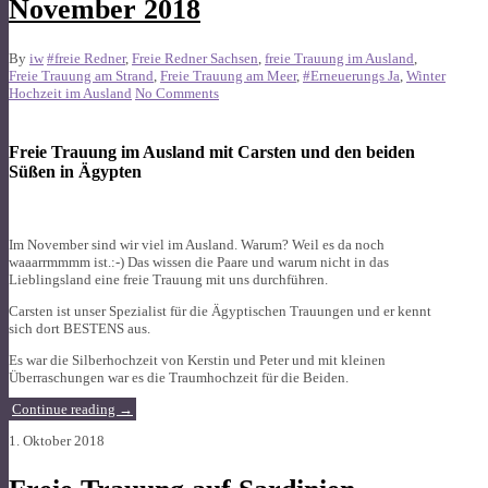
November 2018
By
iw
#freie Redner
,
Freie Redner Sachsen
,
freie Trauung im Ausland
,
Freie Trauung am Strand
,
Freie Trauung am Meer
,
#Erneuerungs Ja
,
Winter
Hochzeit im Ausland
No Comments
Freie Trauung im Ausland mit Carsten und den beiden
Süßen in Ägypten
Im November sind wir viel im Ausland. Warum? Weil es da noch
waaarrmmmm ist.:-) Das wissen die Paare und warum nicht in das
Lieblingsland eine freie Trauung mit uns durchführen.
Carsten ist unser Spezialist für die Ägyptischen Trauungen und er kennt
sich dort BESTENS aus.
Es war die Silberhochzeit von Kerstin und Peter und mit kleinen
Überraschungen war es die Traumhochzeit für die Beiden.
Continue reading
→
1. Oktober 2018