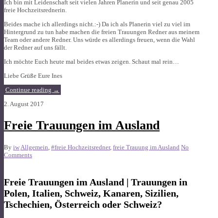
Ich bin mit Leidenschaft seit vielen Jahren Planerin und seit genau 2005
freie Hochzeitsrednerin.
Beides mache ich allerdings nicht.:-) Da ich als Planerin viel zu viel im
Hintergrund zu tun habe machen die freien Trauungen Redner aus meinem
Team oder andere Redner. Uns würde es allerdings freuen, wenn die Wahl
der Redner auf uns fällt.
Ich möchte Euch heute mal beides etwas zeigen. Schaut mal rein…
Liebe Grüße Eure Ines
Continue reading
→
2. August 2017
Freie Trauungen im Ausland
By
iw
Allgemein
,
#freie Hochzeitsredner
,
freie Trauung im Ausland
No
Comments
Freie Trauungen im Ausland | Trauungen in
Polen, Italien, Schweiz, Kanaren, Sizilien,
Tschechien, Österreich oder Schweiz?