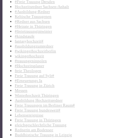
#Freie Trauung Dresden
Hochzeitsredner Sachsen-Anhalt
#Ausbildung-Redner
Keltische Trauugenen
#Redner aus Sachsen
#Heirate in Thüringen
#freietrauungimwinter
#kindstaufe
fantasyhochzeit#
#ausbildungzumredner
#wikingerhochzeitberlin
wikingerhochzeit
#trauungeninpolen
#Hochzeitsplaner
freie Theologen
Freie Trauung auf Sylt#
#Erneuerungs Ja
Freie Trauung in Zürich
Messen
Winterhochzeit Thüringen
Ausbildung Hochzeitsredner
Freie Trauungen im Berliner Raum#
Freie Trauung bundesweit#
Lebensereignisse
Freie Trauung in Thüringen
gleichgeschlechtliche Trauung
Rednerin am Bodensee
Buddhistische Trauung in Leipzig