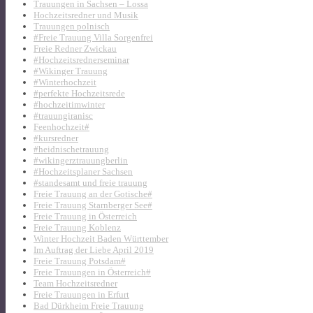
Trauungen in Sachsen – Lossa
Hochzeitsredner und Musik
Trauungen polnisch
#Freie Trauung Villa Sorgenfrei
Freie Redner Zwickau
#Hochzeitsrednerseminar
#Wikinger Trauung
#Winterhochzeit
#perfekte Hochzeitsrede
#hochzeitimwinter
#trauungiranisc
Feenhochzeit#
#kursredner
#heidnischetrauung
#wikingerztrauungberlin
#Hochzeitsplaner Sachsen
#standesamt und freie trauung
Freie Trauung an der Gotische#
Freie Trauung Starnberger See#
Freie Trauung in Österreich
Freie Trauung Koblenz
Winter Hochzeit Baden Württember
Im Auftrag der Liebe April 2019
Freie Trauung Potsdam#
Freie Trauungen in Österreich#
Team Hochzeitsredner
Freie Trauungen in Erfurt
Bad Dürkheim Freie Trauung