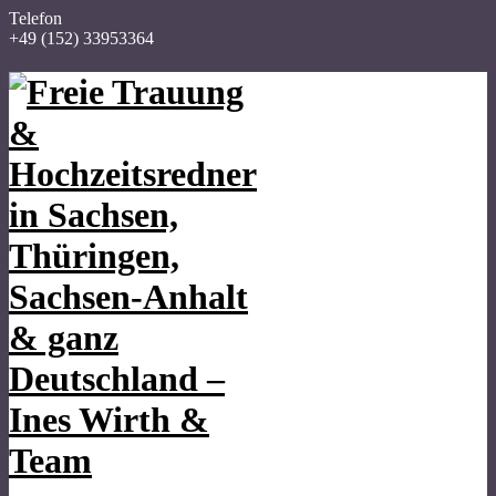
Telefon
+49 (152) 33953364