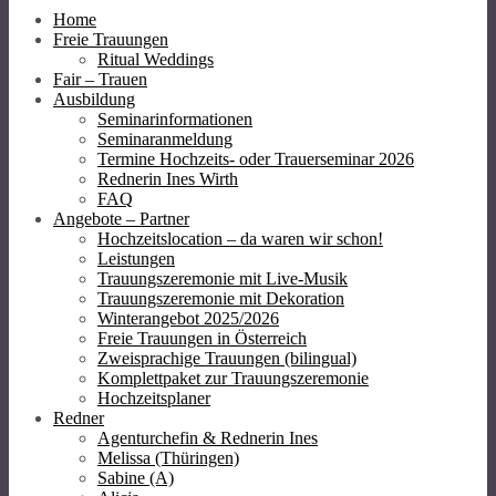
Home
Freie Trauungen
Ritual Weddings
Fair – Trauen
Ausbildung
Seminarinformationen
Seminaranmeldung
Termine Hochzeits- oder Trauerseminar 2026
Rednerin Ines Wirth
FAQ
Angebote – Partner
Hochzeitslocation – da waren wir schon!
Leistungen
Trauungszeremonie mit Live-Musik
Trauungszeremonie mit Dekoration
Winterangebot 2025/2026
Freie Trauungen in Österreich
Zweisprachige Trauungen (bilingual)
Komplettpaket zur Trauungszeremonie
Hochzeitsplaner
Redner
Agenturchefin & Rednerin Ines
Melissa (Thüringen)
Sabine (A)